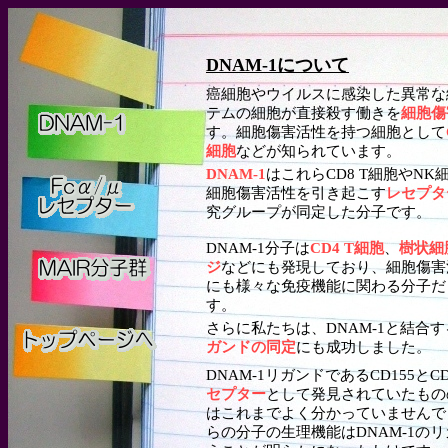
DNAM-1について
癌細胞やウイルスに感染した異常な
テムの細胞が直接殺す働きを
細胞傷
す。細胞傷害活性を持つ細胞として
細胞
などが知られています。
DNAM-1
はこれらCD8 T細胞やN
細胞傷害活性を引き起こす
レセプタ
究グループが同定した分子です。
DNAM-1分子は
CD4 T細胞
、
樹状細
ジ
などにも発現しており、細胞傷害
にも様々な免疫機能に関わる分子だ
す。
さらに私たちは、
DNAM-1と結合
ガンドの同定
にも成功しました。
DNAM-1リガンドであるCD155とCD
セプター
として発見されていたもの
はこれまでよく分かっていませんで
らの分子の生理機能はDNAM-1の