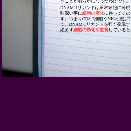
うことが明らかになったわけです。
DNAM-1リガンドは正常細胞に発
味深い事に
細胞の癌化
に伴ってその
す。つまりCD8 T細胞やNK細胞はD
て、DNAM-1リガンドを強く発現
絶えず
細胞の癌化を監視
していると