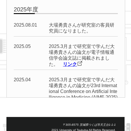
2025年度
2025.08.01
大場勇貴さんが研究室の客員研
究員になりました。
2025.05
2025.3月まで研究室で学んだ大
場勇貴さんの論文が電子情報通
信学会論文誌に掲載されまし
た。
リンク
2025.04
2025.3月まで研究室で学んだ大
場勇貴さんの論文が23rd Internat
ional Conference on Artificial Inte
lligence in Medicine (AIME 2025)
に採択されました。
リンク
2025.04.01
「讃岐 勝」氏が附属病院医療
情報部長に就任しました。
〒305-8575 茨城県つくば市天王台1-1-1
2021 University of Tsukuba All Rights Reserved.