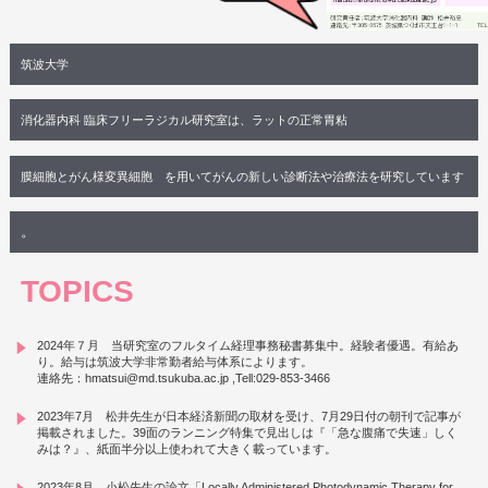
筑波大学
消化器内科 臨床フリーラジカル研究室は、ラットの正常胃粘
膜細胞とがん様変異細胞 を用いてがんの新しい診断法や治療法を研究しています
。
TOPICS
2024年７月 当研究室のフルタイム経理事務秘書募集中。経験者優遇。有給あ
り。給与は筑波大学非常勤者給与体系によります。
連絡先：hmatsui@md.tsukuba.ac.jp ,Tell:029-853-3466
2023年7月 松井先生が日本経済新聞の取材を受け、7月29日付の朝刊で記事が
掲載されました。39面のランニング特集で見出しは『「急な腹痛で失速」しく
みは？』、紙面半分以上使われて大きく載っています。
2023年8月 小松先生の論文「Locally Administered Photodynamic Therapy for