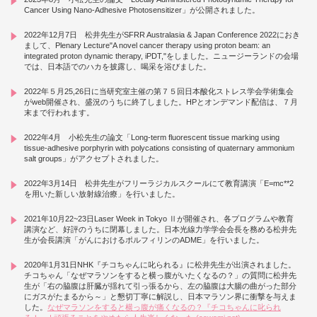
Cancer Using Nano-Adhesive Photosensitizer」が公開されました。
2022年12月7日 松井先生がSFRR Australasia & Japan Conference 2022におき
まして、Plenary Lecture"A novel cancer therapy using proton beam: an
integrated proton dynamic therapy, iPDT,"をしました。ニュージーランドの会場
では、日本語でのハカを披露し、喝采を浴びました。
2022年５月25,26日に当研究室主催の第７５回日本酸化ストレス学会学術集会
がweb開催され、盛況のうちに終了しました。HPとオンデマンド配信は、７月
末まで行われます。
2022年4月 小松先生の論文「Long-term fluorescent tissue marking using
tissue-adhesive porphyrin with polycations consisting of quaternary ammonium
salt groups」がアクセプトされました。
2022年3月14日 松井先生がフリーラジカルスクールにて教育講演「E=mc**2
を用いた新しい放射線治療」を行いました。
2021年10月22~23日Laser Week in Tokyo Ⅱが開催され、各プログラムや教育
講演など、好評のうちに閉幕しました。日本光線力学学会会長を務める松井先
生が会長講演「がんにおけるポルフィリンのADME」を行いました。
2020年1月31日NHK『チコちゃんに叱られる』に松井先生が出演されました。
チコちゃん「なぜマラソンをすると横っ腹がいたくなるの？」の質問に松井先
生が「右の脇腹は肝臓が揺れて引っ張るから、左の脇腹は大腸の曲がった部分
にガスがたまるから～」と懇切丁寧に解説し、日本マラソン界に衝撃を与えま
した。
なぜマラソンをすると横っ腹が痛くなるの？『チコちゃんに叱られ