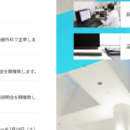
吸器外科で主宰しま
演会を開催致します。
局説明会を開催致し
eminarを7月19日（土）