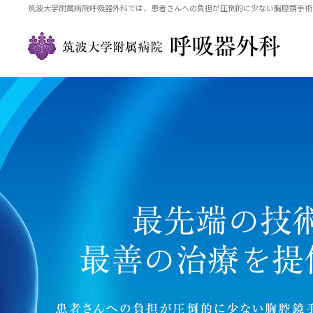
筑波大学附属病院呼吸器外科では、患者さんへの負担が圧倒的に少ない胸腔鏡手術