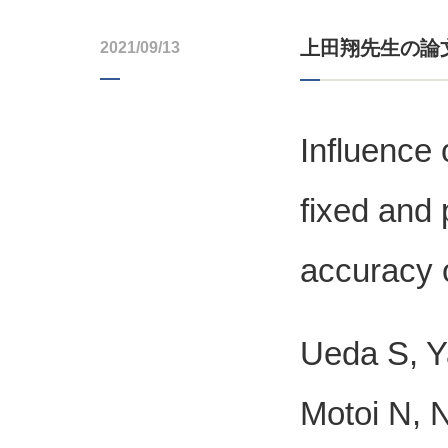
上田翔先生の論文
2021/09/13
Influence 
fixed and
accuracy 
Ueda S, Y
Motoi N, N