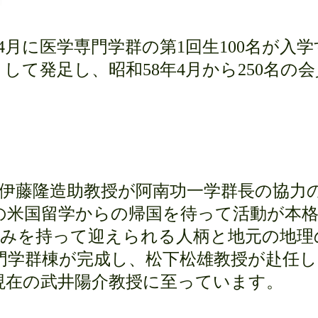
4
月に医学専門学群の第
1
回生
100
名が入学
として発足し、昭和
58
年
4
月から
250
名の会
伊藤隆造助教授が阿南功一学群長の協力
の米国留学からの帰国を待って活動が本
しみを持って迎えられる人柄と地元の地理
門学群棟が完成し、松下松雄教授が赴任
現在の武井陽介教授に至っています。