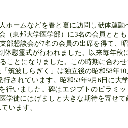
人ホームなどを春と夏に訪問し献体運動
会（東邦大学医学部）に
3
名の会員ととも
支部懇談会が
7
名の会員の出席を得て、昭
剖体慰霊式が行われました。以来毎年秋
ることになりました。この時期に合わせ
報「筑波しらぎく」は独立後の昭和
58
年
10
発行されています。昭和
53
年
9
月
6
日に大
式を行いました。碑はエジプトのピラミッ
、医学徒にはげましと大きな期待を寄せて
れています。