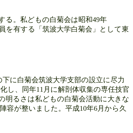
する。私どもの白菊会は昭和
49
年
員を有する「筑波大学白菊会」として東
の下に白菊会筑波大学支部の設立に尽力
格化し、同年
11
月に解剖体収集の専任技官
の明るさは私どもの白菊会活動に大きな
し陣容が整いました。平成
10
年
6
月から久