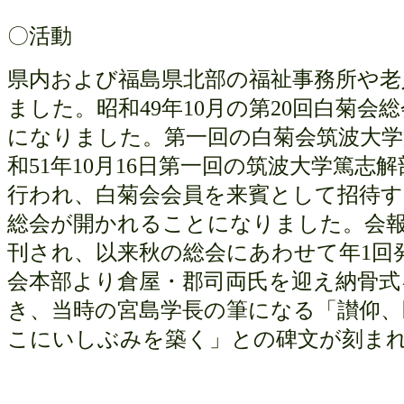
〇活動
県内および福島県北部の福祉事務所や老
ました。昭和
49
年
10
月の第
20
回白菊会総
になりました。第一回の白菊会筑波大学
和
51
年
10
月
16
日第一回の筑波大学篤志解
行われ、白菊会会員を来賓として招待す
総会が開かれることになりました。会
刊され、以来秋の総会にあわせて年
1
回
会本部より倉屋・郡司両氏を迎え納骨
き、当時の宮島学長の筆になる「讃仰
こにいしぶみを築く」との碑文が刻ま