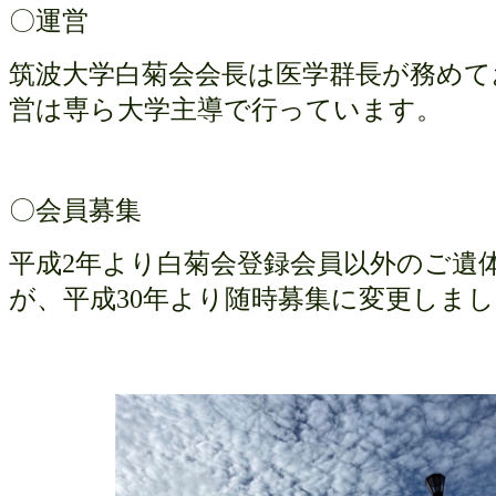
〇運営
筑波大学白菊会会長は医学群長が務めて
営は専ら大学主導で行っています。
〇会員募集
平成
2
年より白菊会登録会員以外のご遺
が、平成
30
年より随時募集に変更しまし