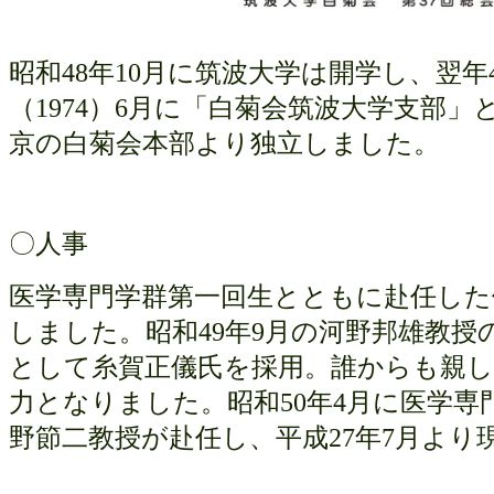
昭和
48
年
10
月に筑波大学は開学し、翌年
（
1974
）
6
月に「白菊会筑波大学支部」
京の白菊会本部より独立しました。
〇人事
医学専門学群第一回生とともに赴任した
しました。昭和
49
年
9
月の河野邦雄教授
として糸賀正儀氏を採用。誰からも親
力となりました。昭和
50
年
4
月に医学専
野節二教授が赴任し、平成
27
年
7
月より