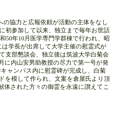
への協力と広報依頼が活動の主体をなし
に初参加して以来、独立まで毎年お世話
和
50
年
10
月医学専門学群棟で行われ、昭
には学長が出席して大学主催の慰霊式が
て支部懇談会、独立後は筑波大学白菊会
月に内山安男助教授の尽力で第一号が発
学キャンパス内に慰霊碑が完成し、白菊
ドを模して作られ、文案を倉屋氏より頂
献体された方々の御霊を永遠に讃えてこ