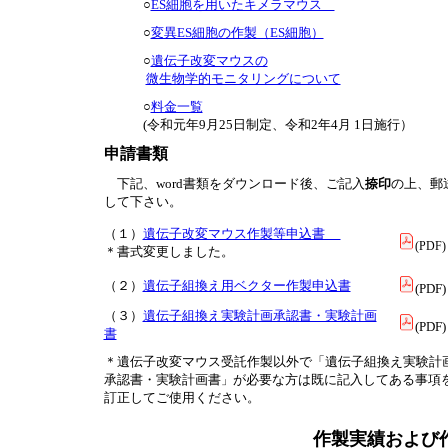
○
ES細胞を用いたキメラマウス
○
変異ES細胞の作製（ES細胞）
○
遺伝子改変マウスの
微生物学的モニタリングについて
○
料金一覧
(令和元年9月25日制定、令和2年4月 1日施行）
申請書類
下記、word書類をダウンロード後、ご記入
捺印
の上、郵
して下さい。
（１）
遺伝子改変マウス作製等申込書
(PDF)
＊書式変更しました。
（２）
遺伝子組換え用ベクター作製申込書
(PDF)
（３）
遺伝子組換え実験計画承認書・実験計画
(PDF)
書
＊遺伝子改変マウス受託作製以外で「遺伝子組換え実験計
承認書・実験計画書
が必要な方は既に記入してある事項
」
訂正してご使用ください。
作製実績および