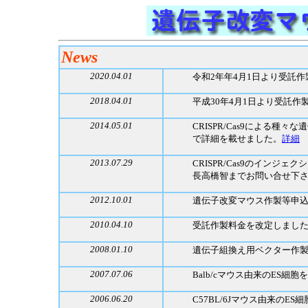
News
2020.04.01
令和2年年4月1日より受託
2018.04.01
平成30年4月1日より受託
2014.05.01
CRISPR/Cas9による
で詳細を載せました。
詳細
2013.07.29
CRISPR/Cas9のイン
長高橋智までお問い合せ下
2012.10.01
遺伝子改変マウス作製等申
2010.04.10
受託作製料金を改定しまし
2008.01.10
遺伝子組換え用ベクター作
2007.07.06
Balb/cマウス由来のES細
2006.06.20
C57BL/6Jマウス由来の