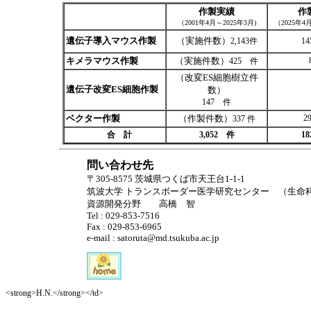
作製実績
作
（2001年4月～2025年3月)
（2025年4
遺伝子導入マウス作製
（実施件数）
2,143件
1
キメラマウス作製
（実施件数）
425 件
（改変ES細胞樹立件
遺伝子改変ES細胞作製
数）
147 件
ベクター作製
（作製件数）
2
337 件
合 計
3,052 件
1
問い合わせ先
〒305-8575 茨城県つくば市天王台1-1-1
筑波大学 トランスボーダー医学研究センター （生命
資源開発分野 高橋 智
Tel : 029-853-7516
Fax : 029-853-6965
e-mail : satoruta@md.tsukuba.ac.jp
<strong>H.N.</strong></td>