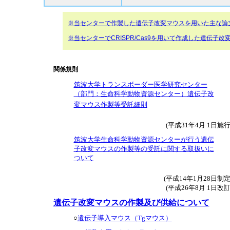
※当センターで作製した遺伝子改変マウスを用いた主な論
※当センターでCRISPR/Cas9を用いて作成した遺伝子
関係規則
筑波大学トランスボーダー医学研究センター
（部門：生命科学動物資源センター）遺伝子改
変マウス作製等受託細則
(平成31年4月 1日施
筑波大学生命科学動物資源センターが行う遺伝
子改変マウスの作製等の受託に関する取扱いに
ついて
(平成14年1月28日制
(平成26年8月 1日改
遺伝子改変マウスの作製及び供給について
○
遺伝子導入マウス（Tgマウス）