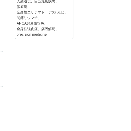
人類遺伝、自己免疫疾患、
膠原病、
全身性エリテマトーデス(SLE)、
関節リウマチ、
ANCA関連血管炎、
全身性強皮症、病因解明、
precision medicine