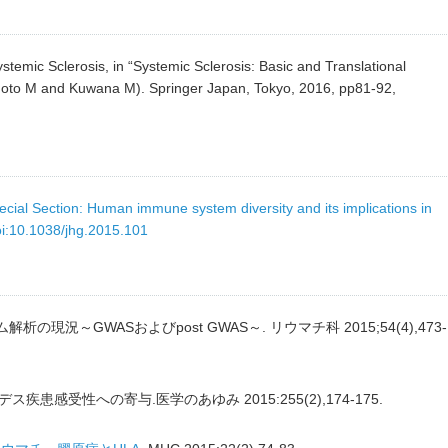
ystemic Sclerosis, in “Systemic Sclerosis: Basic and Translational
moto M and Kuwana M). Springer Japan, Tokyo, 2016, pp81-92,
ecial Section: Human immune system diversity and its implications in
i:10.1038/jhg.2015.101
の現況～GWASおよびpost GWAS～. リウマチ科 2015;54(4),473-
疾患感受性への寄与.医学のあゆみ 2015:255(2),174-175.