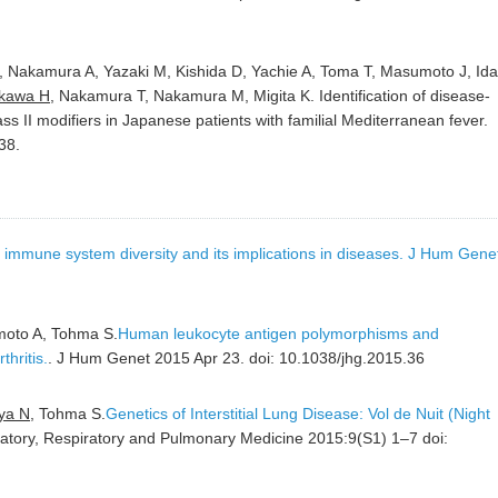
Nakamura A, Yazaki M, Kishida D, Yachie A, Toma T, Masumoto J, Ida
kawa H
, Nakamura T, Nakamura M, Migita K. Identification of disease-
ss II modifiers in Japanese patients with familial Mediterranean fever.
38.
 immune system diversity and its implications in diseases. J Hum Gene
moto A, Tohma S.
Human leukocyte antigen polymorphisms and
hritis.
. J Hum Genet 2015 Apr 23. doi: 10.1038/jhg.2015.36
ya N
, Tohma S.
Genetics of Interstitial Lung Disease: Vol de Nuit (Night
culatory, Respiratory and Pulmonary Medicine 2015:9(S1) 1–7 doi: