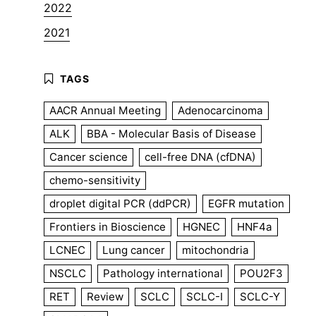
2022
2021
AACR Annual Meeting
Adenocarcinoma
ALK
BBA - Molecular Basis of Disease
Cancer science
cell-free DNA (cfDNA)
chemo-sensitivity
droplet digital PCR (ddPCR)
EGFR mutation
Frontiers in Bioscience
HGNEC
HNF4a
LCNEC
Lung cancer
mitochondria
NSCLC
Pathology international
POU2F3
RET
Review
SCLC
SCLC-I
SCLC-Y