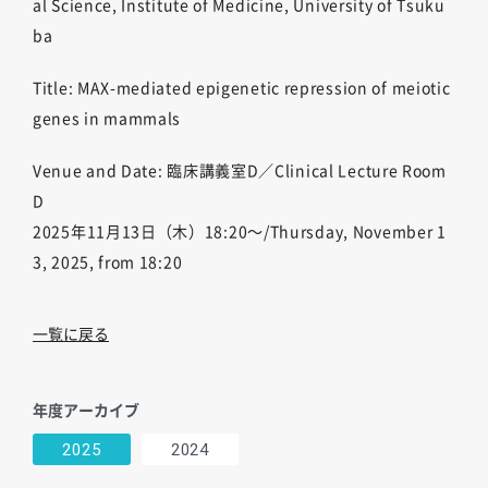
al Science, Institute of Medicine, University of Tsuku
ba
Title: MAX-mediated epigenetic repression of meiotic
genes in mammals
Venue and Date: 臨床講義室D／Clinical Lecture Room
D
2025年11月13日（木）18:20～/Thursday, November 1
3, 2025, from 18:20
一覧に戻る
年度アーカイブ
2025
2024